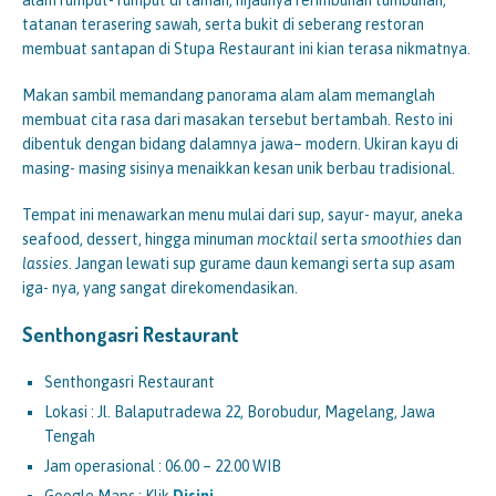
alam rumput- rumput di taman, hijaunya rerimbunan tumbuhan,
tatanan terasering sawah, serta bukit di seberang restoran
membuat santapan di Stupa Restaurant ini kian terasa nikmatnya.
Makan sambil memandang panorama alam alam memanglah
membuat cita rasa dari masakan tersebut bertambah. Resto ini
dibentuk dengan bidang dalamnya jawa– modern. Ukiran kayu di
masing- masing sisinya menaikkan kesan unik berbau tradisional.
Tempat ini menawarkan menu mulai dari sup, sayur- mayur, aneka
seafood, dessert, hingga minuman
mocktail
serta
smoothies
dan
lassies
. Jangan lewati sup gurame daun kemangi serta sup asam
iga- nya, yang sangat direkomendasikan.
Senthongasri Restaurant
Senthongasri Restaurant
Lokasi : Jl. Balaputradewa 22, Borobudur, Magelang, Jawa
Tengah
Jam operasional : 06.00 – 22.00 WIB