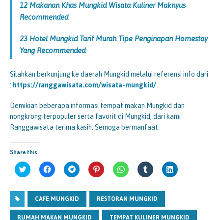
12 Makanan Khas Mungkid Wisata Kuliner Maknyus
Recommended
23 Hotel Mungkid Tarif Murah Tipe Penginapan Homestay
Yang Recommended
Silahkan berkunjung ke daerah Mungkid melalui referensi info dari
:
https://ranggawisata.com/wisata-mungkid/
Demikian beberapa informasi tempat makan Mungkid dan
nongkrong terpopuler serta favorit di Mungkid, dari kami
Ranggawisata terima kasih. Semoga bermanfaat.
Share this:
K
K
K
K
K
K
K
l
l
l
l
l
l
l
i
i
i
i
i
i
i
k
k
k
k
k
k
k
u
u
u
u
u
u
u
n
CAFE MUNGKID
n
n
RESTORAN MUNGKID
n
n
n
n
t
t
t
t
t
t
t
u
u
u
u
u
u
u
RUMAH MAKAN MUNGKID
TEMPAT KULINER MUNGKID
k
k
k
k
k
k
k