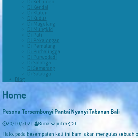
Di Kebumen
Di Kendal
Di Klaten
Di Kudus
Di Magelang
Di Mungkid
Di Pati
Di Pekalongan
Di Pemalang
Di Purbalingga
Di Purwodadi
Di Salatiga
Di Semarang
Di Salatiga
Blog
Home
Pesona Tersembunyi Pantai Nyanyi Tabanan Bali
20/10/2021
Bima Saputra
0
Halo, pada kesempatan kali ini kami akan mengulas sebuah ob