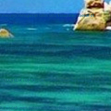
rworejo merupakan salah satu kabupaten daerah di
 Purwokerto merupakan salah satu kabupaten daerah di
 SILAHKAN KLIK TOMBOL DI BAWAH Sewa Bus Salatiga -
[…]
urwodadi merupakan salah satu kabupaten daerah di