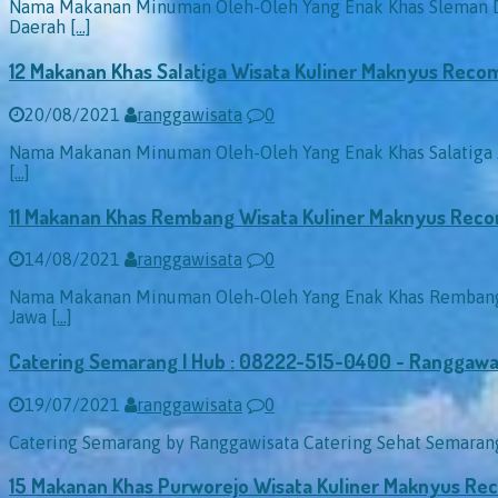
Nama Makanan Minuman Oleh-Oleh Yang Enak Khas Sleman Da
Daerah
[…]
12 Makanan Khas Salatiga Wisata Kuliner Maknyus Re
20/08/2021
ranggawisata
0
Nama Makanan Minuman Oleh-Oleh Yang Enak Khas Salatiga Ja
[…]
11 Makanan Khas Rembang Wisata Kuliner Maknyus Re
14/08/2021
ranggawisata
0
Nama Makanan Minuman Oleh-Oleh Yang Enak Khas Rembang 
Jawa
[…]
Catering Semarang | Hub : 08222-515-0400 - Ranggawar
19/07/2021
ranggawisata
0
Catering Semarang by Ranggawisata Catering Sehat Semarang C
15 Makanan Khas Purworejo Wisata Kuliner Maknyus 