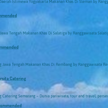
erah Istimewa Yogyakarta Makanan Khas Di Sleman by Rangga
commended
wa Tengah Makanan Khas Di Salatiga by Ranggawisata Salatig
commended
Jawa Tengah Makanan Khas Di Rembang by Ranggawisata Remb
sita Catering
atering Semarang – Dunia pariwisata, tour and travel, persew
Recommended