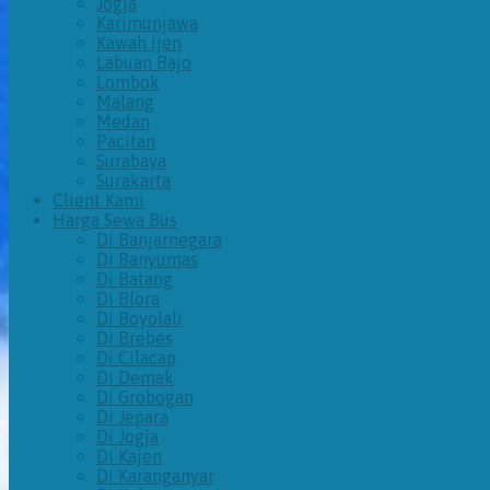
Jogja
Karimunjawa
Kawah Ijen
Labuan Bajo
Lombok
Malang
Medan
Pacitan
Surabaya
Surakarta
Client Kami
Harga Sewa Bus
Di Banjarnegara
Di Banyumas
Di Batang
Di Blora
Di Boyolali
Di Brebes
Di Cilacap
Di Demak
Di Grobogan
Di Jepara
Di Jogja
Di Kajen
Di Karanganyar