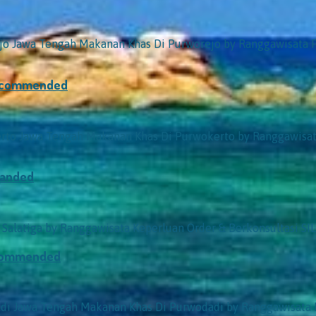
 Jawa Tengah Makanan Khas Di Purworejo by Ranggawisata Pu
Recommended
o Jawa Tengah Makanan Khas Di Purwokerto by Ranggawisata
manded
s Salatiga by Ranggawisata Keperluan Order & Berkonsultasi
ecommended
 Jawa Tengah Makanan Khas Di Purwodadi by Ranggawisata P