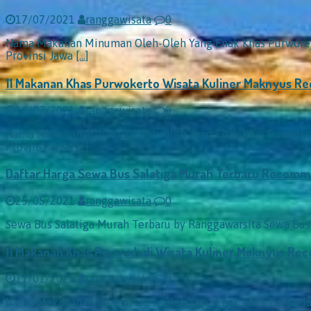
17/07/2021
ranggawisata
0
Nama Makanan Minuman Oleh-Oleh Yang Enak Khas Purworejo
Provinsi Jawa
[…]
11 Makanan Khas Purwokerto Wisata Kuliner Maknyus 
16/07/2021
ranggawisata
0
Nama Makanan Minuman Oleh-Oleh Yang Enak Khas Purwokert
Provinsi Jawa
[…]
Daftar Harga Sewa Bus Salatiga Murah Terbaru Recom
25/05/2021
ranggawisata
0
Sewa Bus Salatiga Murah Terbaru by Ranggawarsita Sewa Bu
11 Makanan Khas Purwodadi Wisata Kuliner Maknyus R
11/01/2021
ranggawisata
0
Nama Makanan Minuman Oleh-Oleh Yang Enak Khas Purwodadi